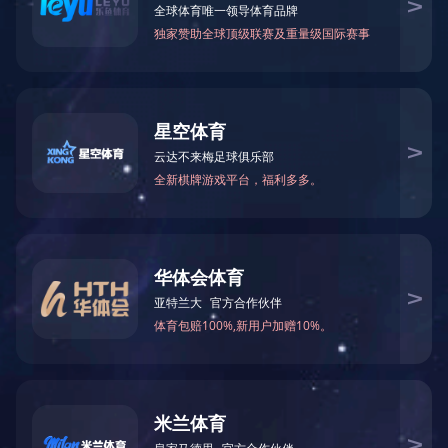
QUICK NAVIGATION
快捷导航
网址：cqlmq.com
座机：021-39126000
传真：021-59551777
地址：中国上海嘉定区浏翔公路5555号
邮箱：master@cqlmq.com
版权所有 © 问鼎网页版在线登录入口-问鼎（中国）
电话
微信
产品
问鼎网页版在线