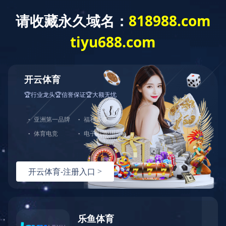
问鼎网页版在线登录入口
中
EN
成功案例
SUCCESS CASE
步入式淋雨和沙尘试验室项目案例